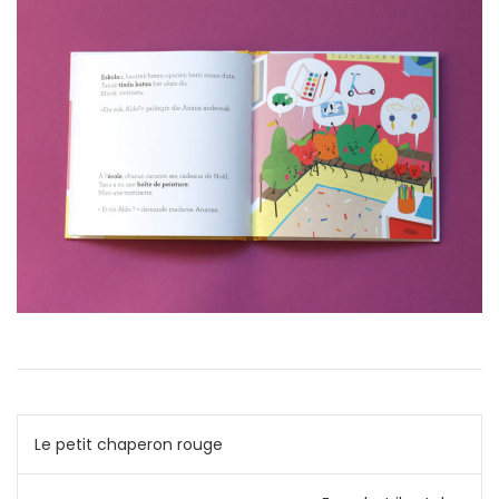
Navigation
Le petit chaperon rouge
de